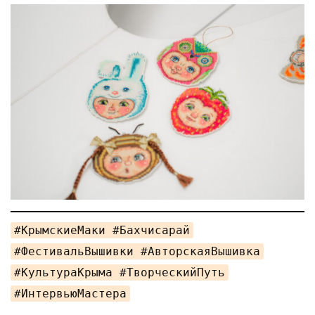
#КрымскиеМаки #Бахчисарай
#ФестивальВышивки #АвторскаяВышивка
#КультураКрыма #ТворческийПуть
#ИнтервьюМастера