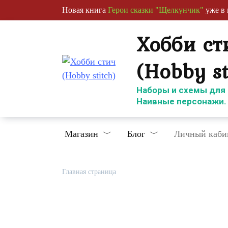
Перейти
Новая книга
Герои сказки "Щелкунчик"
уже в 
к
содержанию
Хобби ст
(Hobby st
Наборы и схемы для
Наивные персонажи.
Магазин
Блог
Личный каби
Главная страница