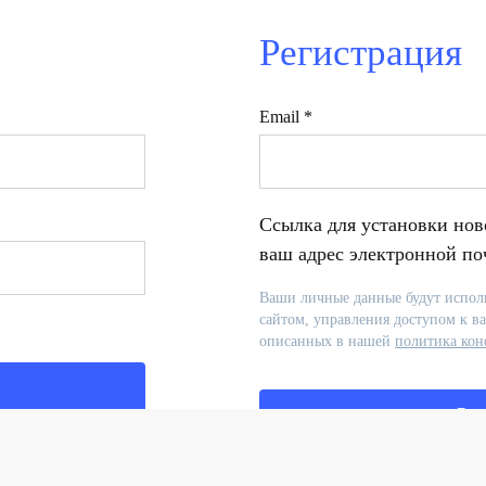
Регистрация
Обязательно
Email
*
Ссылка для установки ново
ваш адрес электронной по
Ваши личные данные будут исполь
сайтом, управления доступом к в
описанных в нашей
политика ко
Рег