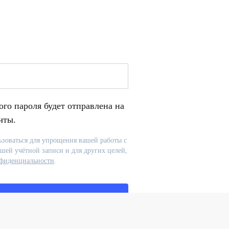
го пароля будет отправлена ​​на
чты.
зоваться для упрощения вашей работы с
ашей учётной записи и для других целей,
нфиденциальности
.
истрация