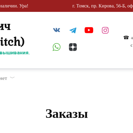
наличии. Ура!
г. Томск, пр. Кирова, 56-Б, оф
ич
itch)
с
 вышивания.
нет
Заказы