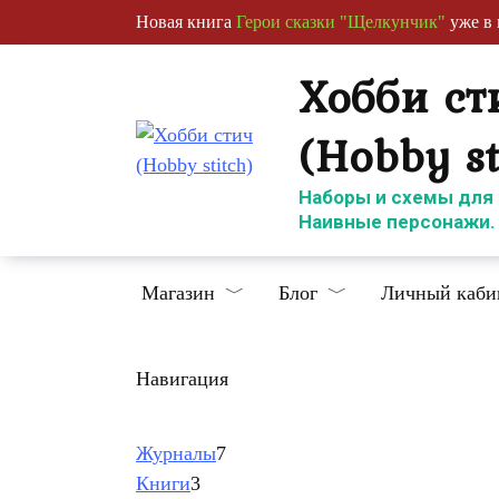
Перейти
Новая книга
Герои сказки "Щелкунчик"
уже в 
к
содержанию
Хобби ст
(Hobby st
Наборы и схемы для
Наивные персонажи.
Магазин
Блог
Личный каби
Навигация
7
Журналы
7
3
товаров
Книги
3