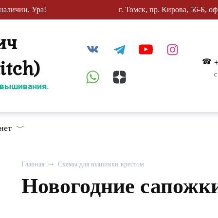
наличии. Ура!
г. Томск, пр. Кирова, 56-Б, оф
ич
itch)
с
 вышивания.
нет
Главная
Схемы для вышивки крестом
Новогодние сапожк