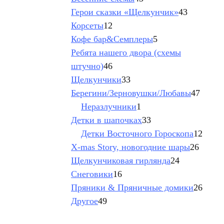
товара
43
Герои сказки «Щелкунчик»
43
12
товара
Корсеты
12
товаров
5
Кофе бар&Семплеры
5
товаров
Ребята нашего двора (схемы
46
штучно)
46
товаров
33
Щелкунчики
33
товара
47
Берегини/Зерновушки/Любавы
47
1
товар
Неразлучники
1
товар
33
Детки в шапочках
33
товара
12
Детки Восточного Гороскопа
12
26
товар
X-mas Story, новогодние шары
26
24
товар
Щелкунчиковая гирлянда
24
16
товара
Снеговики
16
товаров
26
Пряники & Пряничные домики
26
49
товар
Другое
49
товаров