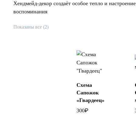
Хендмейд-декор создаёт особое тепло и настроение
воспоминания
Показаны все (2)
Схема
В
Сапожок
корзину
«Гвардеец»
₽
300