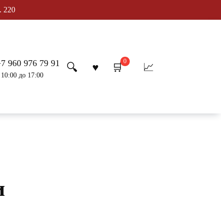
. 220
0
+7 960 976 79 91
 10:00 до 17:00
и