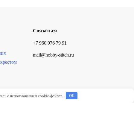
Связаться
+7 960 976 79 91
ния
mail@hobby-stitch.ru
крестом
тесь с использованием cookie-файлов.
OK
мация на сайте не является публичной