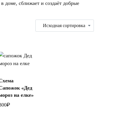
 в доме, сближает и создаёт добрые
В
Схема
корзину
Сапожок «Дед
мороз на елке»
₽
300