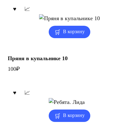
составляла
75₽.
90₽.
В корзину
Пряня в купальнике 10
₽
100
В корзину