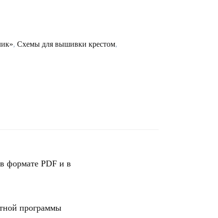
чик»
,
Схемы для вышивки крестом
,
в формате PDF и в
атной программы