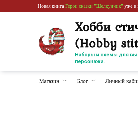
Перейти
Новая книга
Герои сказки "Щелкунчик"
уже в 
к
содержанию
Хобби сти
(Hobby sti
Наборы и схемы для вы
персонажи.
Магазин
Блог
Личный каби