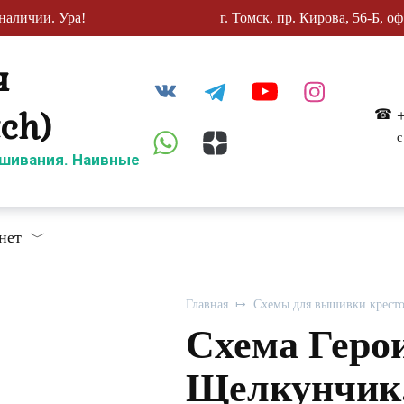
наличии. Ура!
г. Томск, пр. Кирова, 56-Б, оф
ч
tch)
с
шивания. Наивные
нет
Главная
Схемы для вышивки крест
Схема Геро
Щелкунчик.