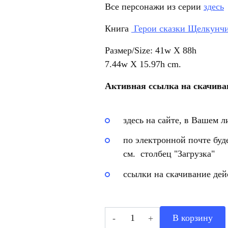
Все персонажи из серии
здесь
Книга
Герои сказки Щелкунч
Размер/Size: 41w X 
7.44w X 15.97h cm.
Активная ссылка на скачиван
здесь на сайте, в Вашем л
по электронной почте буд
см. столбец "Загрузка"
ссылки на скачивание дей
Количество
В корзину
товара