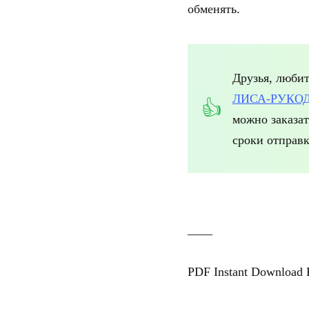
обменять.
Друзья, люби
ЛИСА-РУКО
можно заказа
сроки отправк
____
PDF Instant Download P