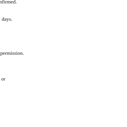
onfirmed.
 days.
 permission.
 or