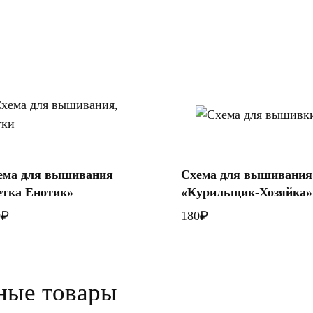
В корзину
ема для вышивания
Схема для вышивания
В корзину
етка Енотик»
«Курильщик-Хозяйка»
₽
₽
0
180
ные товары