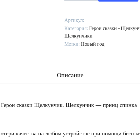
Схема
Герои
Артикул:
сказки
Категория:
Герои сказки «Щелкун
Щелкунчик.
Щелкунчики
Щелкунчик
Метки:
Новый год
-
принц
спинка
Описание
 Герои сказки Щелкунчик. Щелкунчик — принц спинка 
потери качества на любом устройстве при помощи беспл