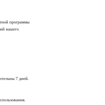
атной программы
ний вашего
тельны 7 дней.
спользования.