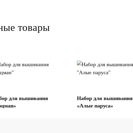
ные товары
Купить на Озон
Купить на Озон
бор для вышивания
Набор для вышивания
оцман»
«Алые паруса»