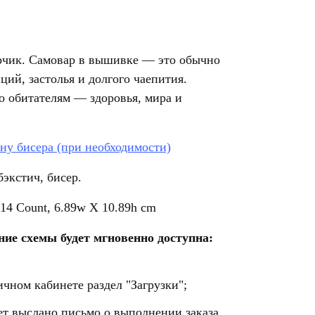
рчик.
Самовар в вышивке — это обычно
ций, застолья и долгого чаепития.
го обитателям — здоровья, мира и
ну бисера (при необходимости)
экстич, бисер.
 14 Count, 6.89w X 10.89h cm
ие схемы будет мгновенно доступна:
ичном кабинете раздел "Загрузки";
ет выслано письмо о выполнении заказа,