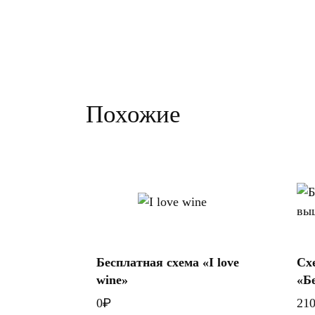
Похожие
Скачать
Бесплатная схема «I love
Сх
wine»
«Б
₽
0
21