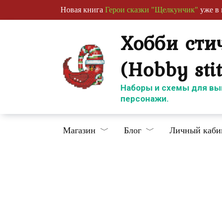
Перейти
Новая книга
Герои сказки "Щелкунчик"
уже в 
к
содержанию
Хобби сти
(Hobby sti
Наборы и схемы для вы
персонажи.
Магазин
Блог
Личный каби