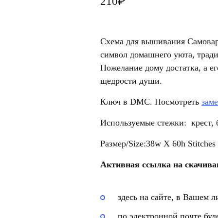
₽
210
Схема для вышивания Самова
символ
домашнего уюта, тради
Пожелание дому достатка, а е
щедрости души.
Ключ в DMC. Посмотреть
заме
Используемые стежки: крест, б
Размер/Size:38w X 60h Stitches
Активная ссылка на скачиван
здесь на сайте, в Вашем л
по электронной почте буд