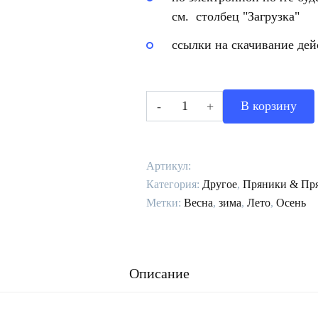
см. столбец "Загрузка"
ссылки на скачивание дей
Количество
В корзину
товара
Схема
Самоварчик
Артикул:
Категория:
Другое
,
Пряники & Пр
Метки:
Весна
,
зима
,
Лето
,
Осень
Описание