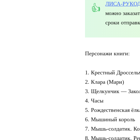
ЛИСА-РУКО
можно заказа
сроки отправк
Персонажи книги:
1. Крестный Дроссель
2. Клара (Мари)
3. Щелкунчик — Зако
4. Часы
5. Рождественская ёлк
6. Мышиный король
7. Мышь-солдатик. К
8. Мышь-солдатик. Р