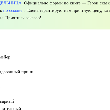
ДЕЛЬНИЦА.
Официально формы по книге — Герои сказ
ть
по ссылке
. Елена гарантирует нам приятную цену, кач
и. Приятных заказов!
мейер
лдованный принц
а
оварный
ешительный