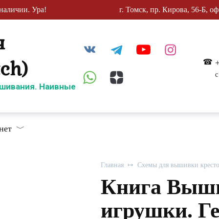
наличии. Ура!
г. Томск, пр. Кирова, 56-Б, оф
ч
tch)
с
шивания. Наивные
нет
Главная
Схемы для вышивки крест
Книга Выш
игрушки. Ге