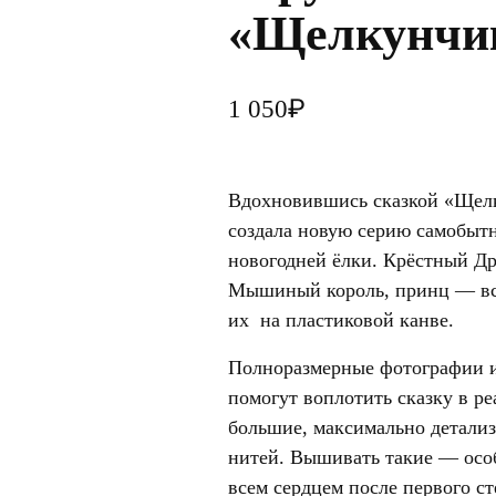
«Щелкунчи
₽
1 050
Вдохновившись сказкой «Щелк
создала новую серию самобыт
новогодней ёлки. Крёстный Д
Мышиный король, принц — все
их на пластиковой канве.
Полноразмерные фотографии 
помогут воплотить сказку в ре
большие, максимально детали
нитей. Вышивать такие — особ
всем сердцем после первого 