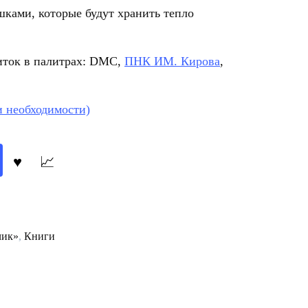
ками, которые будут хранить тепло
иток в палитрах: DMC,
ПНК ИМ. Кирова
,
и необходимости)
чик»
,
Книги