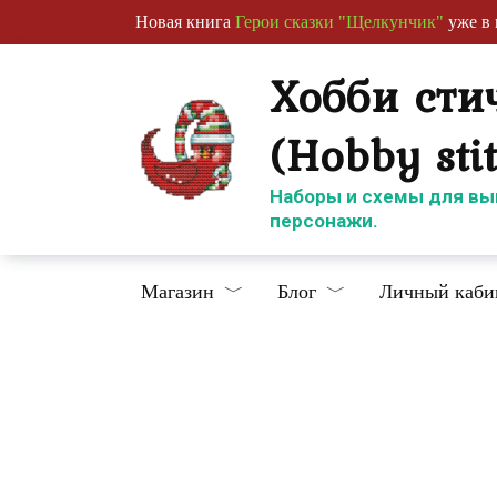
Перейти
Новая книга
Герои сказки "Щелкунчик"
уже в 
к
содержанию
Хобби сти
(Hobby sti
Наборы и схемы для вы
персонажи.
Магазин
Блог
Личный каби