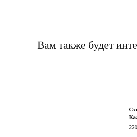
Вам также будет ин
Сх
Ка
22