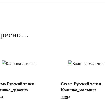
тересно…
В
В корзину
корзину
ема Русский танец.
Схема Русский танец.
линка_девочка
Калинка_мальчик
₽
₽
0
220